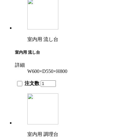
室内用 流し台
室内用 流し台
詳細
W600×D550×H800
注文数
室内用 調理台