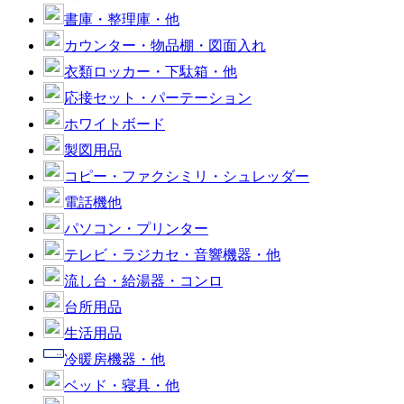
書庫・整理庫・他
カウンター・物品棚・図面入れ
衣類ロッカー・下駄箱・他
応接セット・パーテーション
ホワイトボード
製図用品
コピー・ファクシミリ・シュレッダー
電話機他
パソコン・プリンター
テレビ・ラジカセ・音響機器・他
流し台・給湯器・コンロ
台所用品
生活用品
冷暖房機器・他
ベッド・寝具・他